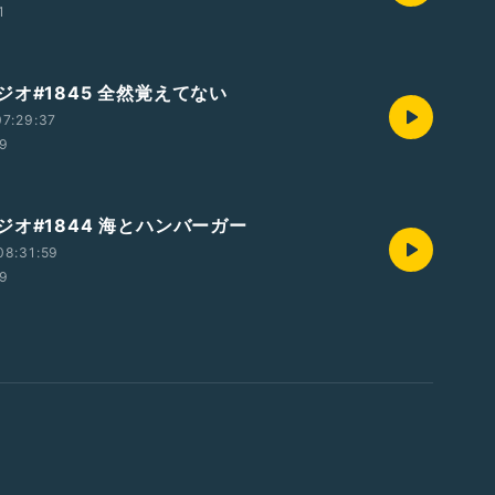
1
ジオ#1845 全然覚えてない
7:29:37
09
ジオ#1844 海とハンバーガー
08:31:59
39