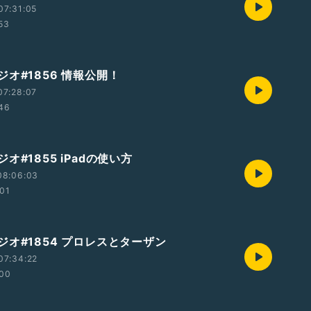
07:31:05
:53
オ#1856 情報公開！
07:28:07
:46
オ#1855 iPadの使い方
08:06:03
:01
ジオ#1854 プロレスとターザン
07:34:22
:00