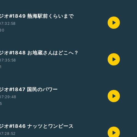
ジオ#1849 熱海駅前くらいまで
07:32:58
:30
ジオ#1848 お地蔵さんはどこへ？
07:35:58
1
オ#1847 国民のパワー
07:29:48
35
ジオ#1846 ナッツとワンピース
7:28:52