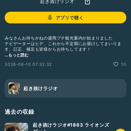
起き抜けラジオ
アプリで聴く
みなさんお待ちかねの盛岡プチ観光案内が始まりました
ナビゲーターはヒデ、これから不定期にお届けしてまいりま
す、訂正、補足も皆様からお待ちしてます！
#ひとり語り
...もっと読む
#テンション高め
2026-06-10 07:32:32
10
#お便り紹介
#盛岡プチ観光案内
#初老の主張
起き抜けラジオ
過去の収録
起き抜けラジオ#1863 ライオンズ