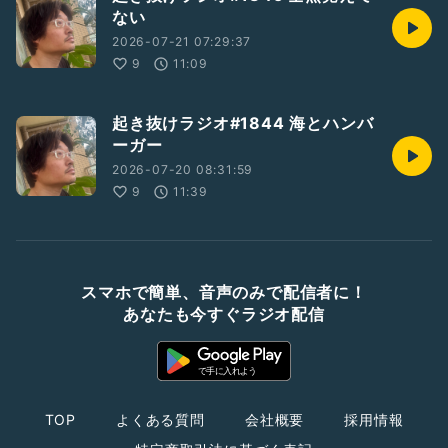
ない
2026-07-21 07:29:37
9
11:09
起き抜けラジオ#1844 海とハンバ
ーガー
2026-07-20 08:31:59
9
11:39
スマホで簡単、音声のみで配信者に！
あなたも今すぐラジオ配信
TOP
よくある質問
会社概要
採用情報