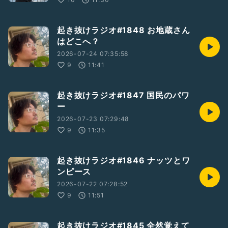
起き抜けラジオ#1848 お地蔵さん
はどこへ？
2026-07-24 07:35:58
9
11:41
起き抜けラジオ#1847 国民のパワ
ー
2026-07-23 07:29:48
9
11:35
起き抜けラジオ#1846 ナッツとワ
ンピース
2026-07-22 07:28:52
9
11:51
起き抜けラジオ#1845 全然覚えて