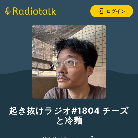
ログイン
起き抜けラジオ#1804 チーズ
と冷麺