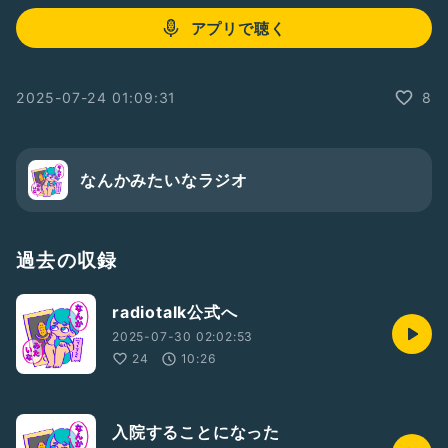
アプリで聴く
2025-07-24 01:09:31
8
なんかみたいなラジオ
過去の収録
radiotalk公式へ
2025-07-30 02:02:53
24
10:26
入院することになった