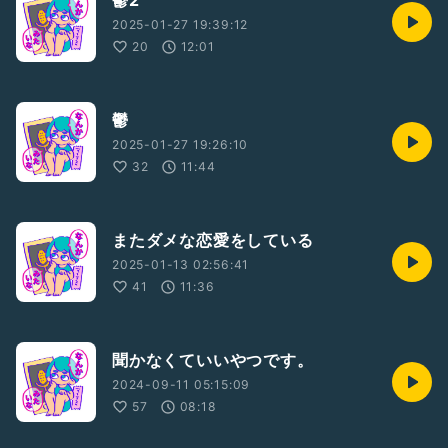
鬱2
2025-01-27 19:39:12
20
12:01
鬱
2025-01-27 19:26:10
32
11:44
またダメな恋愛をしている
2025-01-13 02:56:41
41
11:36
聞かなくていいやつです。
2024-09-11 05:15:09
57
08:18