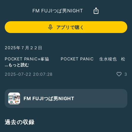
FM FUJIつば男NIGHT
アプリで聴く
2025年７月２２日
POCKET PANiC×峯脇 POCKET PANiC 生水稜也 松
原有輝 安部舜太 峯脇 脇龍真
...もっと読む
2025-07-22 20:07:28
3
# POCKET PANiC
#峯脇
#おしゃべり電波ステーション
#スパラジ
#つば男
☆FM FUJI
FM FUJIつば男NIGHT
毎週火曜よる7:00～7:54OA！
https://www.fmfuji.jp/
☆Radiotalk
過去の収録
同時配信！
https://radiotalk.jp/program/124143