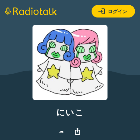
ログイン
にいこ
🦔