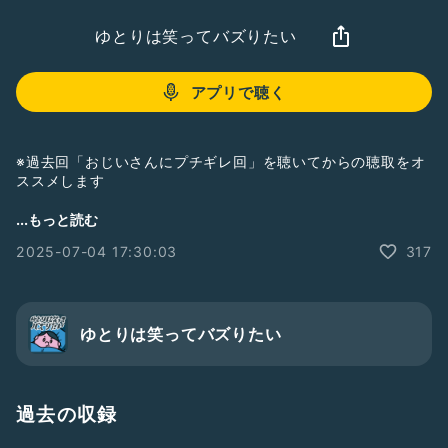
ゆとりは笑ってバズりたい
アプリで聴く
※過去回「おじいさんにプチギレ回」を聴いてからの聴取をオ
ススメします
お便り】7/18まで【募集中】
...もっと読む
テーマはこちら💁‍♀️
2025-07-04 17:30:03
317
『活動10年目を迎えるゆとりフリーターへのメッセージ』
日頃の感想も良し、今更聞けない質問も良し、今後のアドバイ
スもよし、長文短文問わず大歓迎！ゆっ友のみなさんからのメ
ッセージを受付中です！
↓↓
ゆとりは笑ってバズりたい
https://form.run/@yutobuzz
0:05 お便り
1:29 先日の謝罪
過去の収録
3:51 最近見つけたAI昇華方法
5:53 自作ソングを聴くという時間