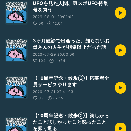
UFOを見た人間、東スポUFO特集
6:04 「ありがとうでよかったのに」
号を買う
9:17 曲終わり 作った感想
10:08 実は処女作があります
2026-08-01 20:01:03
50
12:01
【note連載中】
『ひとり語り10年て』
ゆとりフリーターによる1人語りについて語るエッセイ。ポッ
3ヶ月健診で出会った、知らないお
ドキャスト始めたての頃に私が知りたかった事を書いていきま
母さんの人生が想像以上だった話
す。
2026-07-29 20:00:06
♦︎隔週更新
https://note.com/yutori_radio/m/m0056e20b59a4
104
11:34
【10周年記念・散歩③】応募者全
員サービスやります
2026-07-21 07:41:03
83
07:19
【10周年記念・散歩②】楽しかっ
たこと悲しかったこと怒ったこと
を振り返る