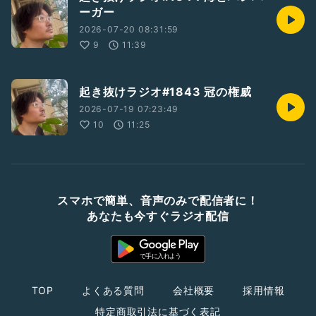
ーガー
2026-07-20 08:31:59
9
11:39
起き抜けラジオ#1843 冠の権威
2026-07-19 07:23:49
10
11:25
スマホで簡単、音声のみで配信者に！
あなたも今すぐラジオ配信
TOP
よくある質問
会社概要
採用情報
特定商取引法に基づく表記