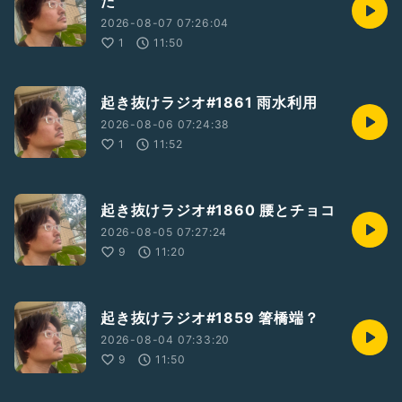
た
2026-08-07 07:26:04
1
11:50
起き抜けラジオ#1861 雨水利用
2026-08-06 07:24:38
1
11:52
起き抜けラジオ#1860 腰とチョコ
2026-08-05 07:27:24
9
11:20
起き抜けラジオ#1859 箸橋端？
2026-08-04 07:33:20
9
11:50