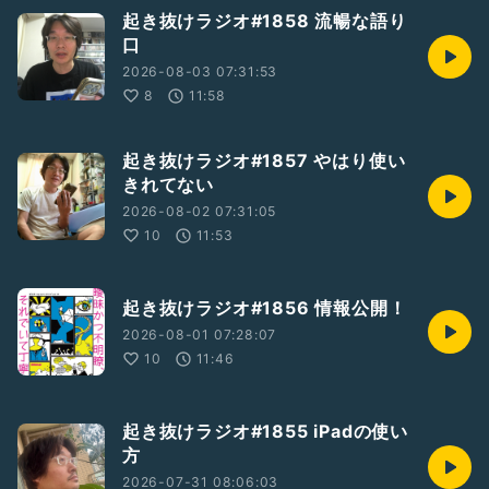
起き抜けラジオ#1858 流暢な語り
口
2026-08-03 07:31:53
8
11:58
起き抜けラジオ#1857 やはり使い
きれてない
2026-08-02 07:31:05
10
11:53
起き抜けラジオ#1856 情報公開！
2026-08-01 07:28:07
10
11:46
起き抜けラジオ#1855 iPadの使い
方
2026-07-31 08:06:03