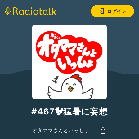
ログイン
#467🐓猛暑に妄想
オタママさんといっしょ