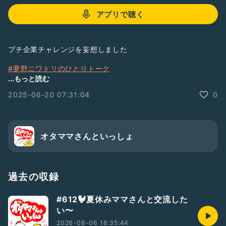
アプリで聴く
プチ企業チャレンジを妄想しました
#夢野ニワトリのひとりトーク
#ひとり語
...もっと読む
#声日記
2025-06-20 07:31:04
0
#202506にわとり
#夢野にわとりのメンタル記録
オタママさんといっしょ
過去の収録
#612🐓夏休みママさんと交流した
い〜
2026-08-06 18:35:44