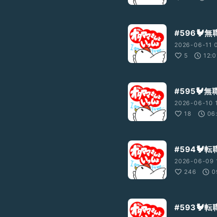
#596
2026-06-11 0
5
12:0
#595
2026-06-10 1
18
06
#594🐓
2026-06-09 
246
0
#593🐓