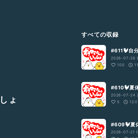
すべての収録
#611
2026-07-26 
100
1
#610🐓
2026-07-24 
しょ
5
12:0
#609🐓
2026-07-21 