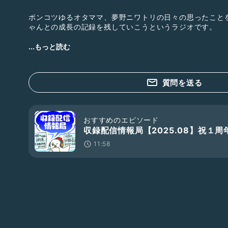
ポンコツゆるオタママ、夢野ニワトリの日々の思ったこと
ゃんとの成長の記録を残していこうというラジオです。
#収録配信情報局
...もっと読む
毎月1日、16日に収録企画の共有や収録配信の相談や意見
いう収録配応援番組を配信してます📢
質問を送る
👇ラジオトークでも配信中の収録の専門チャンネル
#おやこでかんがえるラジオ
stand.fmにて配信中📻親子向け(子供向け)ラジオ
おすすめのエピソード
https://stand.fm/channels/6239fc767cd2c743281d5
収録配信情報局【2025.08】祝１周
#夢野にわとりのLOVEmusic♪
11:58
Spotifyで配信中📻好きな楽曲を紹介する音楽番組
https://open.spotify.com/show/3ezvAKktMBJgbEBm
Js3Fc5_SWeEapWH8VAgxQ
LISTENでも配信中
https://listen.style/p/withotamama?crnr9cPd