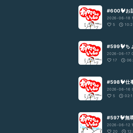
#600🐓
2026-06-18 1
5
10:
#599🐓
2026-06-17 
17
06
#598
2026-06-16 
5
02:1
#597🐓
2026-06-12 1
20
12