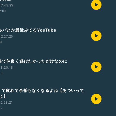
7:45:25
2:01
タルパとか最近みてるYouTube
2:27:25
19
家族で仲良く遊びたかっただけなのに
8:20:18
43
暑くて疲れて余裕もなくなるよね【あついって
よ】
2:28:21
49