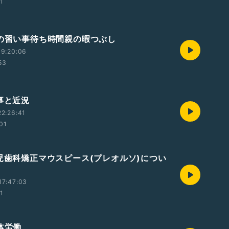
01
供の習い事待ち時間親の暇つぶし
19:20:06
53
家事と近況
2:26:41
:01
小児歯科矯正マウスピース(プレオルソ)につい
17:47:03
01
肉体労働