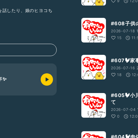
9
12:
を話したり、娘のヒヨコち
#608子
2026-07-18 
交換をみなさんで行おう！と
15
11:
#607🐓
2026-07-16 2
bd0
18
12
年✨
#605
GH5c4q?si=-
て
2026-07-04 
0
12:
#604🐓