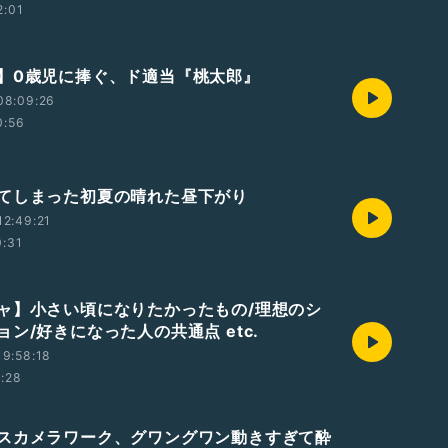
2:01
】0歳児に捧ぐ、ド適当『桃太郎』
08:09:26
0:56
てしまった初夏の晴れた昼下がり
2:49:21
0:31
ャ】小さい頃になりたかったもの/理想のシ
ン/好きになった人の共通点 etc.
9:58:18
1:28
スカメラワーク、グワングワン動きすぎて酔