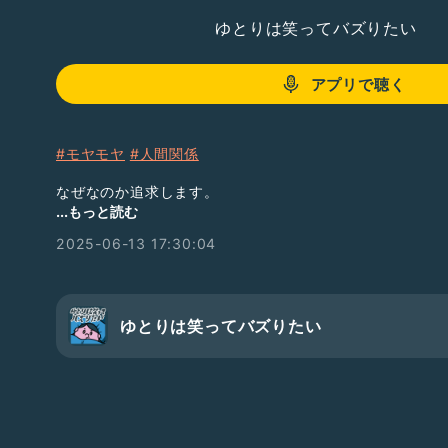
ゆとりは笑ってバズりたい
アプリで聴く
#モヤモヤ
#人間関係
なぜなのか追求します。
...もっと読む
【お便り】6/18まで【募集中】
2025-06-13 17:30:04
7月テーマはこちら💁‍♀️
『や め た い の に や め ら れ な い こ と 』
思いついたらGO!
↓↓
https://form.run/@yutobuzz
ゆとりは笑ってバズりたい
【ゆとりフリーターイベント出展情報2025】
イベント:名古屋クリエーターズマーケット
日時:6/21.22
会場:ポートメッセなごや
ブース場所:M-243 （さぽ助）