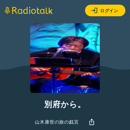
ログイン
別府から。
山木康世の旅の戯言