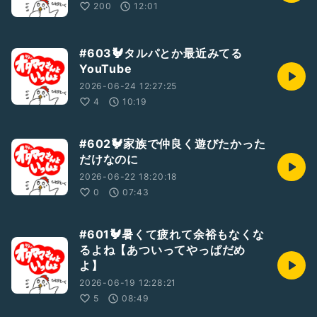
200
12:01
#603🐓タルパとか最近みてる
YouTube
2026-06-24 12:27:25
4
10:19
#602🐓家族で仲良く遊びたかった
だけなのに
2026-06-22 18:20:18
0
07:43
#601🐓暑くて疲れて余裕もなくな
るよね【あついってやっぱだめ
よ】
2026-06-19 12:28:21
5
08:49