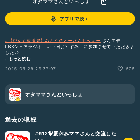
オタママさんといっしょ
アプリで聴く
#【ぴんく放送局】みんなのとーさんザッキー
さん主催
PBSシェアラジオ いい日おやすみ に参加させていただきま
した🌙
...もっと読む
#PBS119
2025-05-29 23:37:07
506
#よいいちにち
【企画元URL】
https://radiotalk.jp/talk/1293657
一日のおわり、就寝前にちょっとだけ今日を振り返って最後に
「おやすみなさい」のひと言を添えて収録を上げてください
オタママさんといっしょ
収録時間は３分以内
毎日の日記感覚でも時々でもOK!
#夢野ニワトリのひとりトーク
過去の収録
#ひとり語
#声日記
#612🐓夏休みママさんと交流した
#202505にわとり