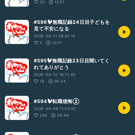
20
12:01
#596🐓無職記録24日目子どもを
見て不安になる
2026-06-11 09:47:15
5
12:01
#595🐓無職記録23日目聞いてく
れてありがとう
2026-06-10 16:17:40
18
06:34
#594🐓転職後悔②
2026-06-09 11:03:07
246
09:49