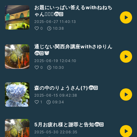
お題にいっぱい答えるwithねねち
ゃん👱🏾‍♀️🧒🏻
2025-06-27 11:40:13
0
10:38
通じない関西弁講座withさゆりん
🧒🏻🐼
2025-06-19 12:04:10
0
10:30
森の中のりょうさん(?)🧒🏻
2025-06-15 09:42:38
1
09:34
5月お疲れ様と謝罪と告知🧒🏻
2025-05-30 22:06:35