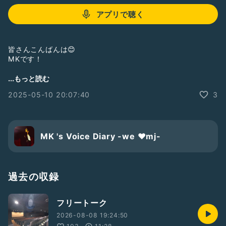
アプリで聴く
皆さんこんばんは😊
MKです！
５月、いかがお過ごしでしょうか？
...もっと読む
2025-05-10 20:07:40
3
すっかり暖かくなりましたね！
季節は変わりましたが、皆様はお変わりございませんでしょう
か？
MK 's Voice Diary -we ❤️mj-
これから梅雨に入り体調を崩しやすくなるのでお互いにお気を
つけましょう😊
過去の収録
さて！
フリートーク
今日はそんな５月らしく？森での配信をさせて頂きました！
2026-08-08 19:24:50