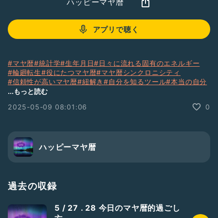
ハッピーマヤ暦
アプリで聴く
#マヤ暦
#統計学
#生年月日
#日々に流れる固有のエネルギー
#輪廻転生
#役にたつマヤ暦
#マヤ暦シンクロニシティ
#信頼性が高いマヤ暦
#紐解き
#自分を知るツール
#本当の自分
#魂の方向性
#使命
#ミッション
#マヤ暦紋章
#銀河の音
...もっと読む
#古代マヤ暦
#マヤツォルキン暦
#答え合わせ
#
2025-05-09 08:01:06
0
ハッピーマヤ暦
過去の収録
5 / 27 . 28 今日のマヤ暦的過ごし