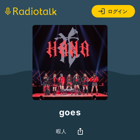
ログイン
goes
暇人