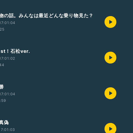
物の話。みんなは最近どんな乗り物見た？
17:01:04
:25
st！石松ver.
7:01:02
:44
勝
17:01:04
1:59
真偽
7:01:03