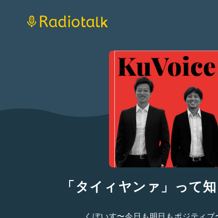
「タイィヤンァ」って知
くぼいす〜今日も明日もポジティブ