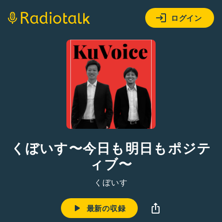
ログイン
くぼいす〜今日も明日もポジテ
ィブ〜
くぼいす
最新の収録