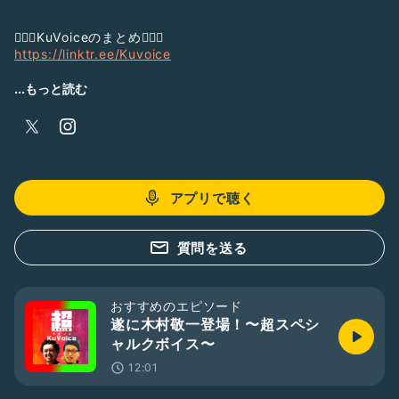
🏊🏻‍♂️KuVoiceのまとめ🏊🏻‍♂️
https://linktr.ee/Kuvoice
元体育教師の2人組。
...もっと読む
パラスイマーとコーチのリアルな物語り。
🗣パラスタジオ▶︎
https://bit.ly/2PA8bX9
【頑張れ〜！のリアクションをお願いします】
アプリで聴く
パラスイマーの久保大樹、コーチの柴谷拓耶がお届けする夢を
実現するまでの軌跡の番組。
質問を送る
🗣通常くぼいすは練習の振り返り🗣
・練習の評価（10点満点）
・ポジティブポイント
おすすめのエピソード
練習後の生の声、熱いクボイスをお聴きください。
遂に木村敬一登場！〜超スペシ
🗣記念くぼいす▶︎
https://bit.ly/2LOuvL9
ャルクボイス〜
12:01
📻Spotify▶︎
https://spoti.fi/3hVDWEA