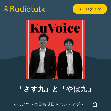
ログイン
「さす九」と「やぱ九」
くぼいす〜今日も明日もポジティブ〜