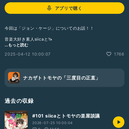
アプリで聴く
今回は「ジョン・ケージ」についてのお話！！
音楽大好き素人siicaと🦄
熱血アチアチバンドマン トモヤが🔥
...もっと読む
音楽について語ります🎧
2025-04-12 10:00:07
1766
【随時募集中💌】
✅ナカザトさん的にこの曲どう思う？
✅siicaちゃん最近どんな歌きくの？
✅2人にこの曲歌ってほしいです！
ナカザトトモヤの「三度目の正直」
などなど！何でもお便りwelcome🙆‍♀️
⋆┈┈┈┈┈┈┈┈┈┈┈┈┈┈┈⋆
Radio talk
過去の収録
番組 siica’s room.*･ﾟ
https://radiotalk.jp/program/120435
#101 siicaとトモヤの楽屋談議
YouTube
2026-07-25 10:00:04
https://youtube.com/@siica-2525