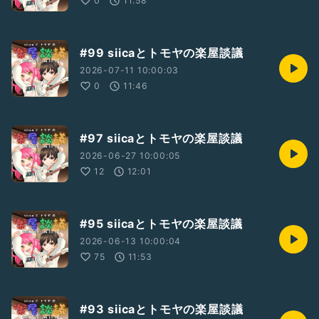
0
11:58
TikTok︎‪
https://www.tiktok.com/@siica.25
#99 siicaとトモヤの楽屋談議
⋆┈┈┈┈┈┈┈┈┈┈┈┈┈┈┈⋆
2026-07-11 10:00:03
ナカザト所属バンド
0
11:46
「3rd Time Lucky」
●公式X
https://twitter.com/3rd_TL_official
#97 siicaとトモヤの楽屋談議
●Youtube
2026-06-27 10:00:05
https://youtube.com/@3rdtimeluckyofficial
12
12:01
⋆┈┈┈┈┈┈┈┈┈┈┈┈┈┈┈⋆
※お便りも、ご意見・ご感想
お待ちしております(*.ˬ.)"
#95 siicaとトモヤの楽屋談議
#ラジオ
#音楽
#音楽紹介
#コラボ
#siicaとトモヤの楽屋談議
2026-06-13 10:00:04
75
11:53
#93 siicaとトモヤの楽屋談議