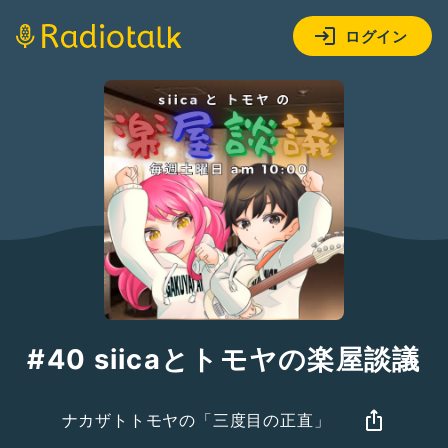
ログイン
#40 siicaとトモヤの楽屋談議
ナカザトトモヤの「三度目の正直」