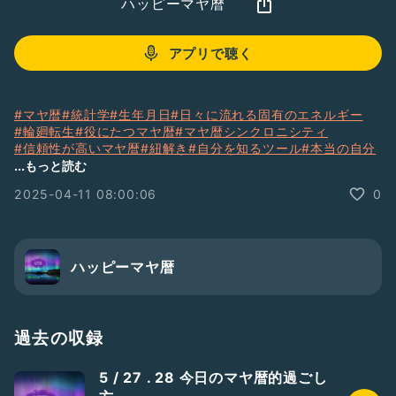
ハッピーマヤ暦
アプリで聴く
#マヤ暦
#統計学
#生年月日
#日々に流れる固有のエネルギー
#輪廻転生
#役にたつマヤ暦
#マヤ暦シンクロニシティ
#信頼性が高いマヤ暦
#紐解き
#自分を知るツール
#本当の自分
#魂の方向性
#使命
#ミッション
#マヤ暦紋章
#銀河の音
...もっと読む
#古代マヤ暦
#マヤツォルキン暦
#答え合わせ
#
2025-04-11 08:00:06
0
ハッピーマヤ暦
過去の収録
5 / 27 . 28 今日のマヤ暦的過ごし