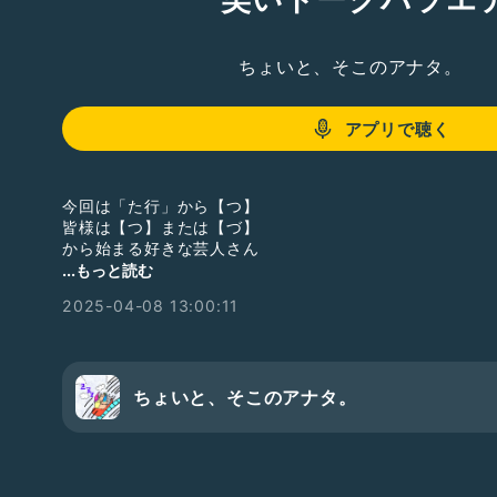
ちょいと、そこのアナタ。
アプリで聴く
今回は「た行」から【つ】
皆様は【つ】または【づ】
から始まる好きな芸人さん
いらっしゃいますか？
...もっと読む
2025-04-08 13:00:11
過去の“お笑い沼”は
👇コチラから👇
■ 第1回目：
https://radiotalk.jp/talk/1162592
■ “か”の芸人さん：
https://radiotalk.jp/talk/1171435
■ “さ”の芸人さん：
https://radiotalk.jp/talk/1187897
ちょいと、そこのアナタ。
✨他にも「
#お笑い沼
」でタップすると出ます✨
✨過去作で熱く語っているのも是非聴いて下さい✨
- - - - - -