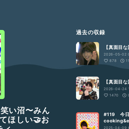
過去の収録
【真面目な話
2026-05-02 0
878
1
【真面目な
2026-04-24 1
1470
お笑い沼〜みん
#119 今
てほしい🤝お
cookin
ティ
2025-04-09 