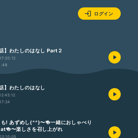
ログイン
】わたしのはなし Part２
7:20:12
1:48
話】わたしのはなし
2:45:12
07:24
日も! あずめし(^^)〜🍻一緒におしゃべり
g&eat🍻〜楽しさを召し上がれ
02:10:05