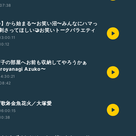
07:38
【つ】から始まる〜お笑い沼〜みんなにハマっ
刺さってほしい🤝お笑いトークバラエティ
3:00:11
10:12
あず子の部屋へお前も収納してやろうかぁ
oyanagi Azuko〜
4:30:21
08:42
ず歌🎤金魚花火／大塚愛
06:00:15
10:38