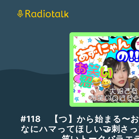
#118 【つ】から始まる〜
なにハマってほしい🤝刺さっ
笑いトークバラエ