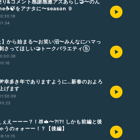
お便り&コメント感謝感激アズあらし🤝〜のん
e☕️🍃をアナタに〜season ９
0:30:18
11:34
【た】から始まる〜お笑い沼〜みんなにハマっ
刺さってほしい🤝トークバラエティ⑤
0:00:38
10:16
年🎌幸多き年でありますように…新春のおよろ
上げます
01:50:09
10:23
ぇぇえーーー？！💩🥪〜?!?! しかも前編と後
ゃうのォォーー！？【後編】
8:10:15