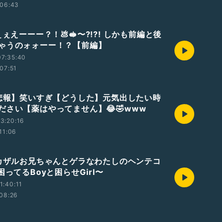
06:43
ぇぇえーーー？！💩🥪〜?!?! しかも前編と後
ゃうのォォーー！？【前編】
07:35:40
07:51
【悲報】笑いすぎ【どうした】元気出したい時
ださい【薬はやってません】😂🤣www
3:20:16
11:06
ワカザルお兄ちゃんとゲラなわたしのヘンテコ
困ってるBoyと困らせGirl〜
1:40:11
08:26