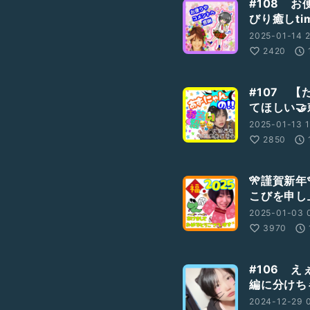
#108 
びり癒しtim
2025-01-14 2
2420
#107 
てほしい
2025-01-13 1
2850
🎌謹賀新
こびを申し
2025-01-03 
3970
#106 え
編に分けち
2024-12-29 0