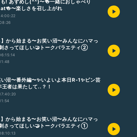
日も! あずめし(^^)〜🍻一緒におしゃべり
g&eat🍻〜楽しさを召し上がれ
4:00:22
08:26
【ち】から始まる〜お笑い沼〜みんなにハマっ
刺さってほしい🤝トークバラエティ②
6:15:14
11:48
お笑い沼〜番外編〜✨いよいよ本日R-1✨ピン芸
年王者は果たして..？！
17:40:20
11:54
【ち】から始まる〜お笑い沼〜みんなにハマっ
刺さってほしい🤝トークバラエティ①
08:10:13