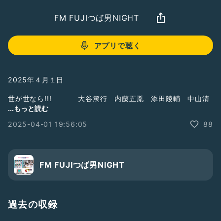
FM FUJIつば男NIGHT
アプリで聴く
2025年４月１日
世が世なら!!! 大谷篤行 内藤五胤 添田陵輔 中山清
太郎 橋爪優真
...もっと読む
2025-04-01 19:56:05
88
#世が世なら!!!
#おしゃべり電波ステーション
#スパラジ
#つば男
☆FM FUJI
毎週火曜よる7:00～7:54OA！
FM FUJIつば男NIGHT
https://www.fmfuji.jp/
☆Radiotalk
同時配信！
過去の収録
https://radiotalk.jp/program/124143