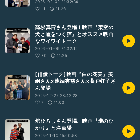
2026-02-02 21:32:39
11
11:26
高杉真宙さん登場！映画『架空の
犬と嘘をつく猫』とオススメ映画
なワイワイトーク
2026-01-09 21:32:12
30
11:25
[俳優トーク]映画『白の花実』美
絽さん×池端杏慈さん×蒼戸虹子さ
ん登場
2025-12-25 23:42:28
7
11:03
舘ひろしさん登場、映画『港のひ
かり』と洋画愛
2025-11-13 15:00:58