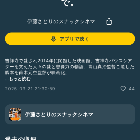
で。
伊藤さとりのスナックシネマ
アプリで聴く
吉祥寺で愛され2014年に閉館した映画館、吉祥寺バウスシア
ターを支えた人々の愛と想像力の物語、青山真治監督ご遺した
脚本を甫木元空監督が映画化。
公開中の本作の主演、染谷将太さんが本作に込めた想いや映画
...もっと読む
愛を語ってくれています。オススメ映画はオスカー助演男優賞
2025-03-21 21:30:59
44
受賞作『リアルペイン』！
#染谷将太
#おすすめ映画
#BAUS
#映画紹介
#リアルペイン
#俳優
伊藤さとりのスナックシネマ
過去の収録