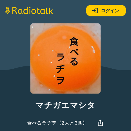
ログイン
マチガエマシタ
食べるラヂヲ【2人と3匹】