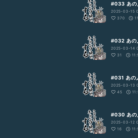
#033 
2025-03-15 
370
1
#032 
2025-03-14 
31
11
#031 
2025-03-13 
45
11
#030 
2025-03-12 
16
11