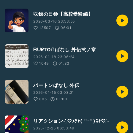
収録の日🍥【高校受験編】
2026-03-16 23:53:55
13507
06:01
ᗷᑌᖇTOᑎばなし 外伝弐ノ章
2026-01-18 23:06:24
1049
01:33
バートンばなし 外伝
2026-01-15 03:03:21
805
01:00
リアクション- ̗̀♡ﾒﾁｬ( ˶'ᵕ'˶)ｽｷ♡ ̖́-
2025-12-25 06:53:49