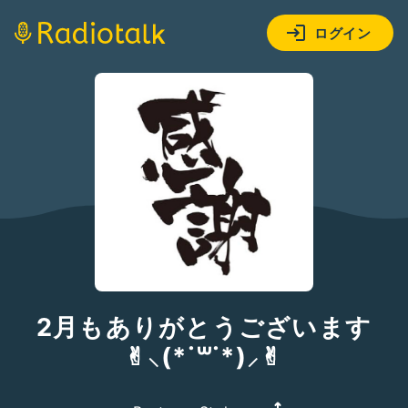
ログイン
2月もありがとうございます
✌︎︎︎⸜(*˙꒳˙*)⸝✌︎