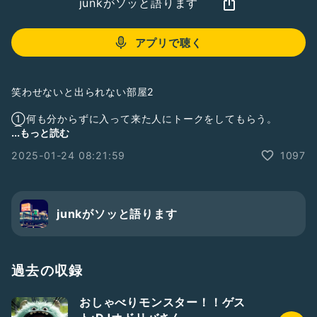
junkがソッと語ります
アプリで聴く
笑わせないと出られない部屋2
①何も分からずに入って来た人にトークをしてもらう。
②junkが笑うまでトークは続く。MAX12分
...もっと読む
2025-01-24 08:21:59
1097
1回目のゲストはナッツさんです！
番組↓
junkがソッと語ります
タイム:3分26秒
#ゲストと一緒に配信
過去の収録
#お笑い
#インドアのすすめ
#テンション高め
#笑い声あり
#最近めちゃくちゃ笑った話
#新人さんいらっしゃい
おしゃべりモンスター！！ゲス