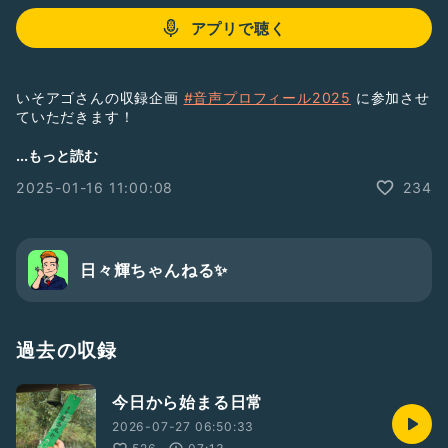
アプリで聴く
いそアゴさんの収録企画
#音声プロフィール2025
に参加させ
ていただきます！
#収録の日2501
#日々輝2201
#男性トーカー
#男性
...もっと読む
#テンション高め
#落ち着きある
#Radiotalk
2025-01-16 11:00:08
234
#日々輝ちゃんねる
#豆知識
#笑い声あり
#雑学
#雑学トーク
#絶対共感してもらえないこと
#ドン引きしたことされたこと
#ひとり語り
#自己紹介
日々輝ちゃんねる✨
BGM : MusMus
過去の収録
今日から始まる日常
2026-07-27 06:50:33