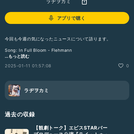
ラヂヲカミ
アプリで聴く
今回も今週の気になったニュースについて語ります。
Song: In Full Bloom - Flehmann
Music provided by DOVA-SYNDROME
...もっと読む
画像生成：Copilot デザイナー
2025-01-11 01:57:08
0
＃ニュースの実
ラヂヲカミ
過去の収録
【観劇トーク】エビスSTARバー