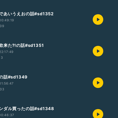
あいうえおの話#sd1352
00:49:19
:09
来た⁈の話#sd1351
22:17:49
13
話#sd1349
01:56:47
:33
ンダル買ったの話#sd1348
00:46:37