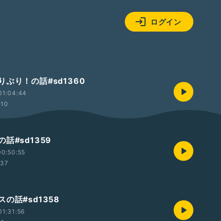
ログイン
ぶり！の話#sd1360
01:04:44
:10
話#sd1359
0:50:55
:37
の話#sd1358
1:31:56