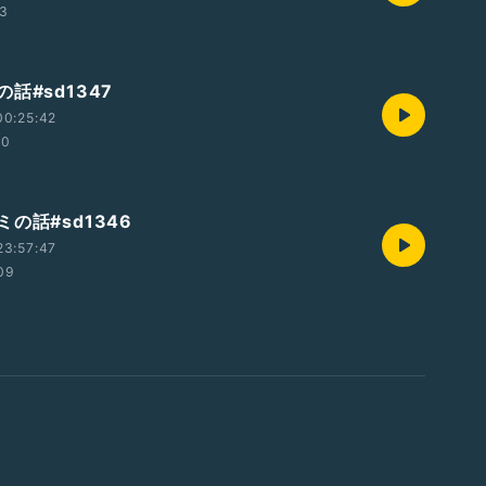
33
話#sd1347
00:25:42
40
の話#sd1346
23:57:47
09