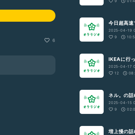
9
01:
今日超高速で
2025-04-19 0
9
10:
6
IKEAに行
2025-04-17 0
12
08
ネル。の話#
2025-04-15 
9
02:
増上慢の話#