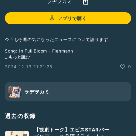
ラヂヲカミ
アプリで聴く
今回も今週の気になったニュースについて語ります。
Song: In Full Bloom - Flehmann
Music provided by DOVA-SYNDROME
...もっと読む
画像生成：Copilot デザイナー
2024-12-13 21:21:25
9
＃ニュースの実
ラヂヲカミ
過去の収録
【観劇トーク】エビスSTARバー