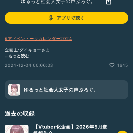
ゆるっと社会人女子の声ぶろぐ。
アプリで聴く
#アドベントークカレンダー2024
企画主:ダイキョーさま
...もっと読む
企画概要
2024-12-04 00:06:03
1645
一日ごとに配信されていく多様な方々のトークを楽しみなが
ら、クリスマスまでのカウントダウンをしていくアドベントカ
レンダーです。
ゆるっと社会人女子の声ぶろぐ。
さまざまなトーカーさんによる12分のトークを楽しみながら
今年のホリデーシーズンは過ごしてみませんか。
[一言]
過去の収録
クリスマスにもっとキュンキュンする思い出欲しかったぜ……
【Vtuber化企画】2026年5月進