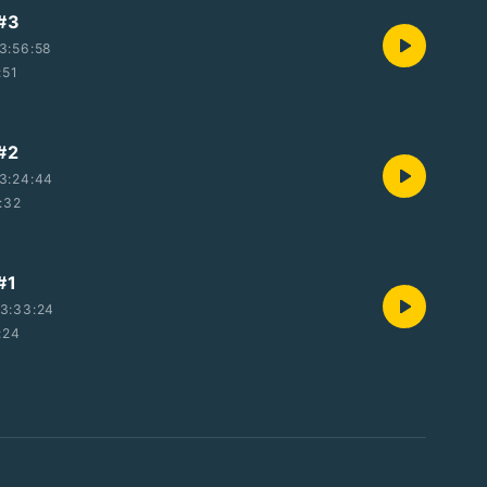
#3
3:56:58
:51
#2
3:24:44
:32
#1
3:33:24
:24