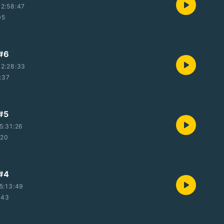
2:58:47
05
#6
2:28:33
:37
#5
5:31:26
:20
#4
5:13:49
:43