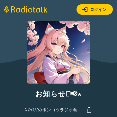
ログイン
お知らせ⋆͛📢⋆
𖦞𝓟𝓞𝓝のポンコツラジオ📻