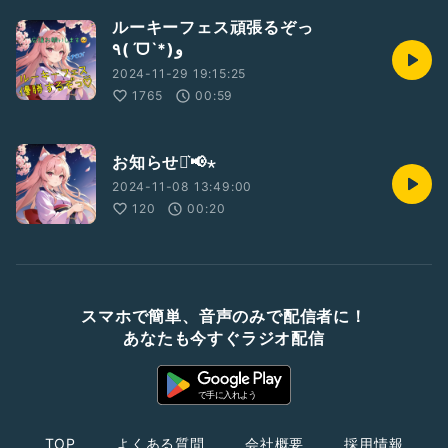
ルーキーフェス頑張るぞっ
٩(ˊᗜˋ*)و
2024-11-29 19:15:25
1765
00:59
お知らせ⋆͛📢⋆
2024-11-08 13:49:00
120
00:20
スマホで簡単、音声のみで配信者に！
あなたも今すぐラジオ配信
TOP
よくある質問
会社概要
採用情報