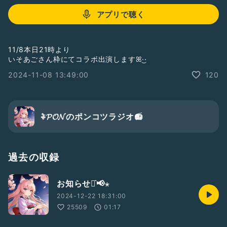
アプリで聴く
11/8本日21時より
いそあごさん枠にてコラボ出演しますꕤ︎︎·͜·
2024-11-08 13:49:00
120
𖦞𝓟𝓞𝓝のポンコツラジオ📻
過去の収録
お知らせ⋆͛📢⋆
2024-12-22 18:31:00
25509
01:17