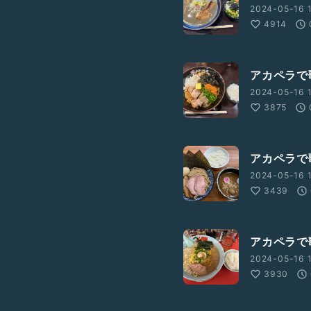
2024-05-16 1
4914
アカペラで歌
2024-05-16 1
3875
アカペラで
2024-05-16 1
3439
アカペラで
2024-05-16 
3930