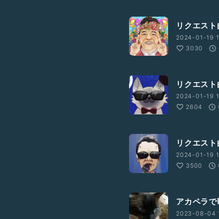
リクエスト
2024-01-19 1
3030
リクエスト曲歌
2024-01-19 1
2604
リクエスト
2024-01-19 1
3500
アカペラで
2023-08-04 