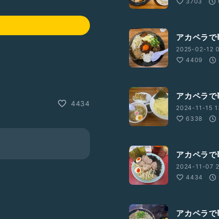
3703
アカペラで
2025-02-12 0
4409
アカペラで
4434
2024-11-15 1
6338
アカペラで
2024-11-07 2
4434
アカペラで