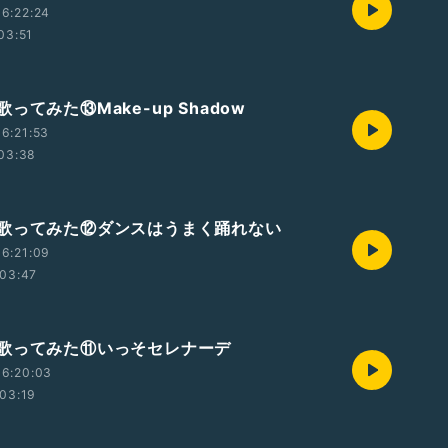
6:22:24
03:51
ってみた⑬Make-up Shadow
6:21:53
03:38
歌ってみた⑫ダンスはうまく踊れない
6:21:09
03:47
歌ってみた⑪いっそセレナーデ
16:20:03
03:19