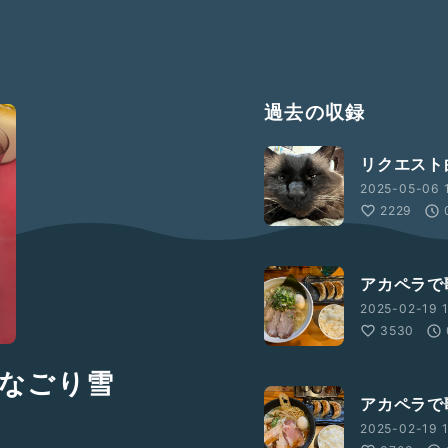
過去の収録
リクエスト
2025-05-06 
2229
アカペラで
2025-02-19 1
3530
なごり雪
アカペラで歌
2025-02-19 1