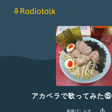
アカペラで歌ってみた⑮
釜揚げしらす