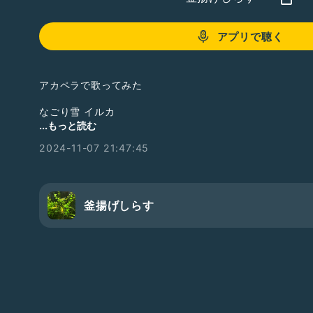
アプリで聴く
アカペラで歌ってみた
なごり雪 イルカ
...もっと読む
#とし子さん企画
2024-11-07 21:47:45
#なごり雪を歌おう
楽曲申請済
釜揚げしらす