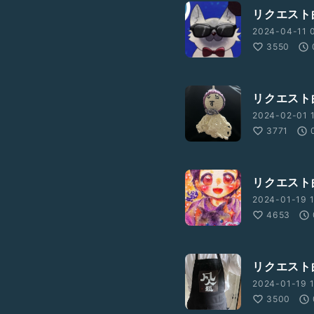
リクエスト
2024-04-11 0
3550
リクエスト
2024-02-01 
3771
リクエスト曲
2024-01-19 1
4653
リクエスト
2024-01-19 1
3500