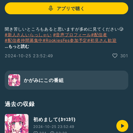
アプリで聴く
聞き苦しいところもあると思いますが多めに見てください🥲
#新人さんいらっしゃい
#音声プロフィール
#配信者
#配信者仲間募集中
#RookiesFes参加予定
#初見さん歓迎
#ハッシュタグって何個まで付けられる？
#新人ライバー
...もっと読む
#RadioTalkのある生活
#音声プロフィール2024
2024-10-25 23:52:49
301
かがみにこの番組
過去の収録
初めまして(ｶｯｺｶﾘ)
2024-10-25 23:52:49