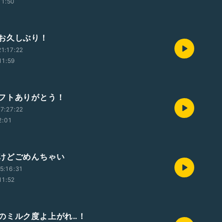
11:50
お久しぶり！
1:17:22
11:59
フトありがとう！
7:27:22
2:01
けどごめんちゃい
5:16:31
11:52
のミルク度よ上がれ‥！