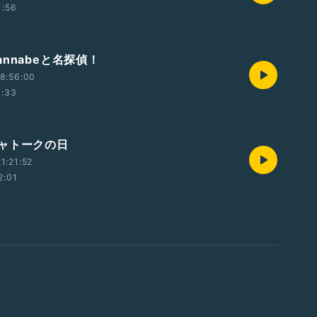
1:56
nnabeと名探偵！
8:56:00
1:33
ャトークの日
1:21:52
2:01