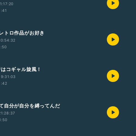
1:17:20
1:41
レトロ作品がお好き
0:54:32
1:50
行はコギャル旋風！
19:31:03
1:42
て自分が自分を縛ってんだ
1:28:37
1:50