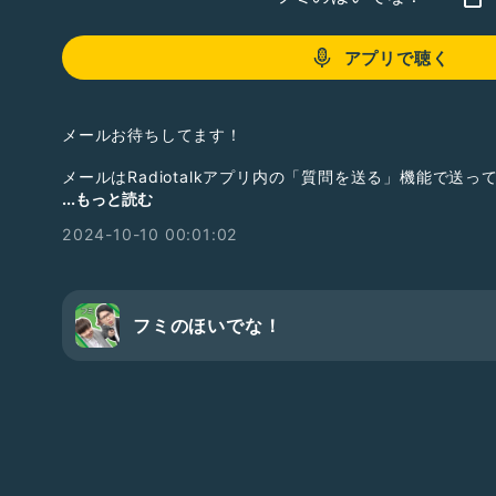
アプリで聴く
メールお待ちしてます！
メールはRadiotalkアプリ内の「質問を送る」機能で送
...もっと読む
#フミ
2024-10-10 00:01:02
#吉永もーりしゃす
#もういっちょ！とん平
#よしもと
#お笑い
#ほいでな！
フミのほいでな！