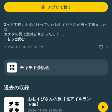
アプリで聴く
2ヶ月半程カナダに行っていたおむすびさんが帰って来ました
👏
カナダの夏は意外と寒かったそう…。
カナダのお土産話、まだまだたくさん聴こう✨
...もっと読む
#カナダ
#語学留学
#おかえり
2024-10-06 22:03:20
0
チキチキ茶話会
過去の収録
おむすびさんの旅【北アイルラン
ド編】
2024-11-08 21:50:30