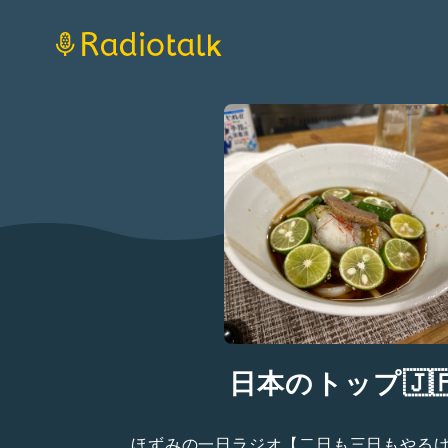
日本のトップ🇯
ほずみの一日ラジオ【二日も三日もやる