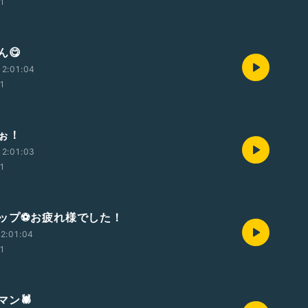
01
ん😋
2:01:04
01
ぉ！
2:01:03
01
ップ⚽️お疲れ様でした！
2:01:04
01
ン🕷️