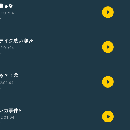
🔥⚽️
2:01:04
01
イク凄い😆🎶
2:01:04
01
る？！🤔
2:01:04
01
レカ事件⚡️
2:01:04
01