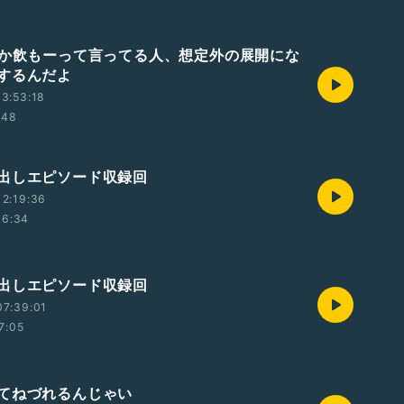
れか飲もーって言ってる人、想定外の展開にな
するんだよ
3:53:18
:48
出しエピソード収録回
2:19:36
06:34
出しエピソード収録回
07:39:01
7:05
てねづれるんじゃい