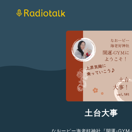
土台大事
なおーピー海老好神社『開運-GYM