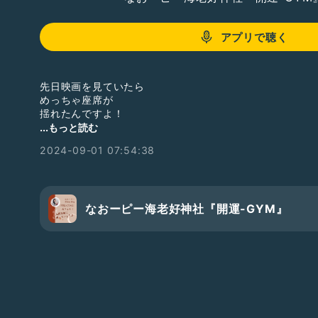
アプリで聴く
先日映画を見ていたら
めっちゃ座席が
揺れたんですよ！
...もっと読む
地震かと思って
2024-09-01 07:54:38
めっちゃ不安になって
あんまり落ち着いて
見れなかったのよね💦
◆◆◆◆◆◆◆◆
なおーピー海老好神社『開運-GYM』
誰でも拡大・発展しちゃう神社
なおーピー海老好神社⛩
幸福度178%アップ
【上昇気龍クリエイター】稲葉直美
毎日貴方に大丈夫をお届け中
ポイントが貯まるメールマガジン