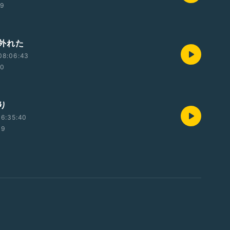
29
外れた
08:06:43
50
り
16:35:40
09