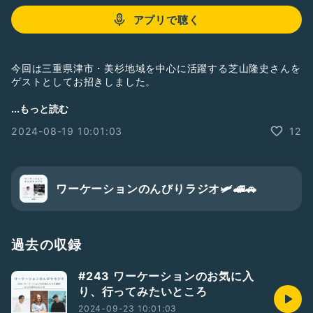
アプリで聴く
今回は三重県津市・美杉地域を中心に活躍する芝山隆史さんを
ゲストとしてお招きしました。
◆Inaka tourism
...もっと読む
https://www.inaka-tourism.com
2024-08-19 10:01:03
12
日本ワーケーション協会公式ラジオトーク番組。MC代表理事
Shintaroと公認ワーケーションコンシェルジュ（富山）Yuiで
お届け✨
ワーケーションのんびりラジオ🛩🚄🚗
ゆるーくワーケーションや地域共創、働き方、暮らし方などを
語るトーク番組です🛩 ワーケーションを実践する方や様々な
地域の方、事業者の方など様々なゲストを交えていく予定です
👏生き方・暮らし方・働き方の多様化の中で新しいワークスタ
過去の収録
イル、ライフスタイルの選択肢の一つになる様に、のんびり語
ります♨️
#243 ワーケーションのお気に入
り、行ってみたいところ
ー基本情報ー
2024-09-23 10:01:03