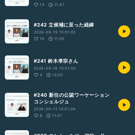
◆日本ワーケーション協会（京都）
13
11:47
https://workcation.or.jp
ーMCー
#242 立候補に至った経緯
◆Shintaro Irie(入江真太郎)(大阪府在住、京都府拠点)
2024-09-19 10:01:02
◆Yui Miyata(宮田唯)(富山県在住)
10
11:50
最強富山県民カイシャイン宮田BGM:
https://radiotalk.jp/program/111750
#241 鈴木孝宗さん
2024-09-16 10:01:03
#ゲストと一緒に配信
4
12:00
#新人さんいらっしゃい
#ワーケーション
#旅行
#旅
#トラベル
#地域情報
#ライフスタイル
#働き方
#240 新任の公認ワーケーション
#ワークスタイル
コンシェルジュ
2024-09-12 10:01:04
8
11:57