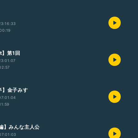
23:16:33
00:19
ht】第1回
3:01:07
02:57
半】金子みすゞ
07:01:04
11:59
前編】みんな主人公
07:01:03