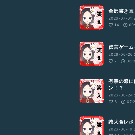
全部書き直し
2026-07-01 
14
09
伝言ゲーム
2026-06-26 
7
06:
有事の際に
ン！？
2026-06-24 
6
07:
誇大食レポ
2026-06-19 