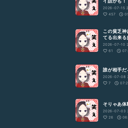
イ話かも！
2026-07-15 
457
0
この貧乏神
てる出来る
2026-07-10 
61
07
誰が相手だ
2026-07-08 
7
07:
そりゃあ体
2026-07-03 
26
06