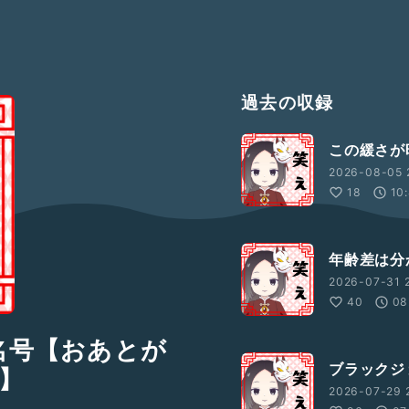
過去の収録
この緩さが
2026-08-05 
18
10
年齢差は分
2026-07-31 
40
08
名号【おあとが
ブラックジ
】
2026-07-29 