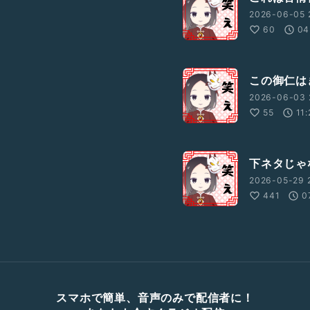
2026-06-05 
60
04
この御仁は
2026-06-03 
55
11:
下ネタじゃ
2026-05-29 
441
0
スマホで簡単、音声のみで配信者に！