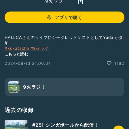
9火ラジ！
アプリで聴く
HALLCAさんのライブにシークレットゲストとしてYudaiが参
加！
#kukatachii
#9火ラジ
#HALLCA
...もっと読む
#romantic
#2人組
#音楽
#テンション高め
#歌手
#裏話
2024-08-13 21:00:04
1182
9火ラジ！
過去の収録
#251 シンガポールから配信！