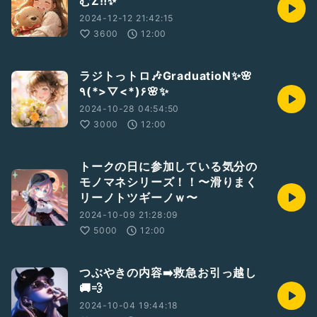
むZ‼️✨
2024-12-12 21:42:15
3600
12:00
ラジトっトロ🎶GraduatioN✨🌸
٩(*>▽<*)۶🌸✨
2024-10-28 04:54:50
3000
12:00
トークの日に参加している気分の
モノマネシリーズ！！〜滑りまく
リーノトツギーノｗ〜
2024-10-09 21:28:09
5000
12:00
つぶやきの内容➡️救急お引っ越し
🚚💨
2024-10-04 19:44:18