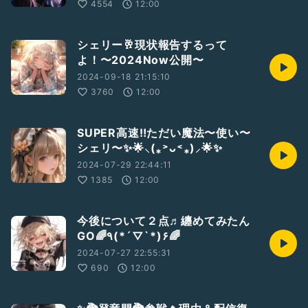
4554
12:00
シェリー🥂現状報告するって
よ！〜2024Now公開〜
2024-09-18 21:15:10
3760
12:00
SUPER高速‼️ただい魔法〜使い〜
シェリ〜✨🌟⸜(⁎˃ᴗ˂⁎)⸝🌟✨
2024-07-29 22:44:11
1385
12:00
今後について２点♬纏めてみたん
GO🌈٩(*´▽`*)۶🌈
2024-07-27 22:55:31
690
12:00