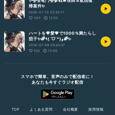
✨🐉登竜門🐉参戦🔥理由＆配信復
帰案件✨
2024-07-10 02:30:11
300
12:00
ハートを💖愛💖で1000％満たらし
団子✨🌈٩(ˊᗜˋ*)و🌈✨
2024-07-08 05:45:27
522
12:00
スマホで簡単、音声のみで配信者に！
あなたも今すぐラジオ配信
TOP
よくある質問
会社概要
採用情報