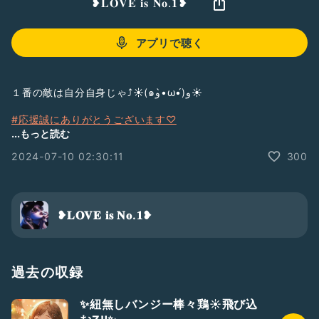
❥𝐋𝐎𝐕𝐄 𝐢𝐬 𝐍𝐨.𝟏❥
アプリで聴く
１番の敵は自分自身じゃ⤴☀(๑و•̀ω•́)و☀
#応援誠にありがとうございます♡
#自分軸を整える
...もっと読む
#如何なる状況でも強くあれ！
2024-07-10 02:30:11
300
#最後まで投げ出さない
#リスナーさんと笑顔で終わり隊
❥𝐋𝐎𝐕𝐄 𝐢𝐬 𝐍𝐨.𝟏❥
過去の収録
✨紐無しバンジー棒々鶏☀飛び込