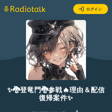
ログイン
✨🐉登竜門🐉参戦🔥理由＆配信
復帰案件✨