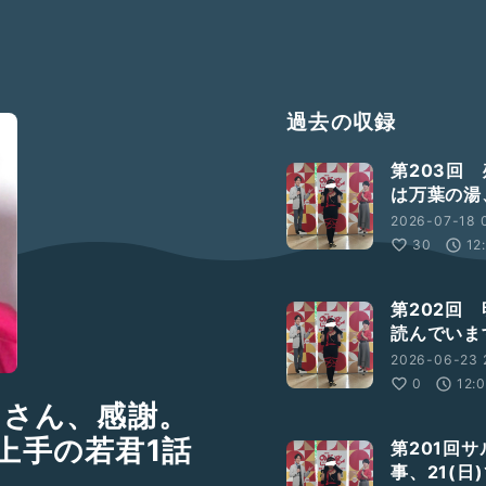
過去の収録
第203回
は万葉の湯
2026-07-18 0
30
12
第202回
読んでいま
2026-06-23 
0
12:
ーさん、感謝。
上手の若君1話
第201回サ
事、21(