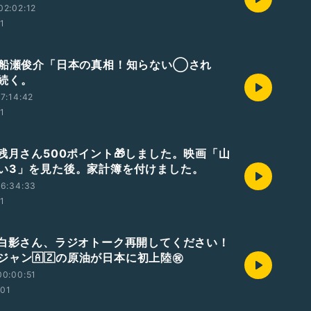
02:02:12
01
 船瀬俊介「日本の真相！知らない◯され
続く。
7:14:42
01
 残月さん500ポイント🎁しました。映画「山
い3」を見た後。家計簿を付けました。
16:34:33
01
 白影さん、ラジオトーク再開してください！
ジャン🇦🇿の原油が日本に初上陸㊗️
00:00:51
:01