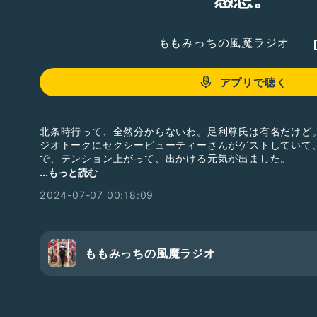
ももみっちの風魔ラジオ
アプリで聴く
北条時行って、全然分からないわ。足利尊氏は有名だけど
ジオトークにセクシービューティーさんがゲストしていて
で、テンション上がって、出かける元気が出ました。
日本テレビの生放送の歌番組が面白かったので、録画止めな
...もっと読む
年マツケンサンバのフラッシュモブ、1984年THE ALFE
2024-07-07 00:18:09
1980年ニュージーンのHANNIの恥じらいながらの「青い
敬子「思い出の九十九里浜」盛り上がりました。昔の歌って
お風呂入るので、今日スローエアロビックに行った話は次
#ボーボボ
#逃げ上手の若君
#銀魂
ももみっちの風魔ラジオ