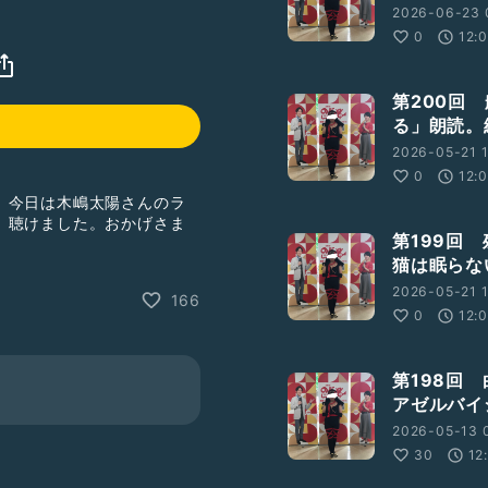
2026-06-23 
0
12:
第200回
る」朗読。
2026-05-21 1
0
12:
。今日は木嶋太陽さんのラ
、聴けました。おかげさま
第199回
猫は眠らな
ければ良かったが。2004
Eの星空のディスタンス、
2026-05-21 
166
珊瑚礁」、1991年ミケ宇徳
0
12:
イイネ。アガル⤴️。
回。
#マツケンサンバ
第198回
アゼルバイ
2026-05-13 
30
12