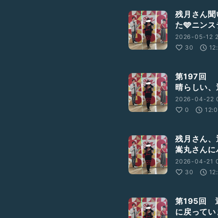
残月さん聞
た🩵ニン
2026-05-12 2
30
12
第197回
晴らしい、
2026-04-22 
0
12:
残月さん、
嵩丸さんに
2026-04-21 
30
12
第195回
に戻ってい