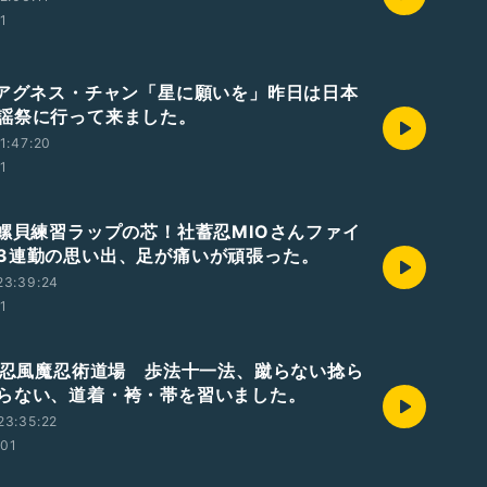
01
 アグネス・チャン「星に願いを」昨日は日本
謡祭に行って来ました。
1:47:20
01
法螺貝練習ラップの芯！社蓄忍MIOさんファイ
の3連勤の思い出、足が痛いが頑張った。
23:39:24
01
 野忍風魔忍術道場 歩法十一法、蹴らない捻ら
らない、道着・袴・帯を習いました。
23:35:22
:01