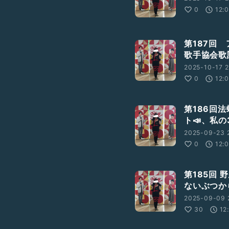
0
12:
第187回
歌手協会歌
2025-10-17 2
0
12:
第186回
ト📣、私
2025-09-23 
0
12:
第185回
ないぶつか
2025-09-09 
30
12