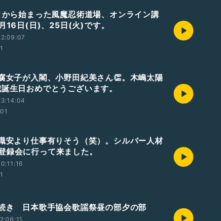
9月から始まった風魔忍術道場、オンライン講
月16日(日)、25日(火)です。
2:09:07
01
 腐女子が入閣、小野田紀美さん👏。木嶋太陽
歳誕生日おめでとうございます。
3:14:04
:01
 職安より仕事有りそう（笑）。シルバー人材
登録会に行って来ました。
0:11:16
01
 続き 日本歌手協会歌謡祭昼の部夕の部
2:06:11