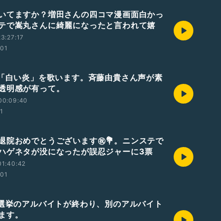
いてますか？増田さんの四コマ漫画面白かっ
ステで嵩丸さんに綺麗になったと言われて嬉
3:27:17
:01
 「白い炎」を歌います。斉藤由貴さん声が素
透明感が有って。
00:09:40
01
退院おめでとうございます㊗️💐。ニンステで
ハゲネタが没になったが誤忍ジャーに3票
01:40:42
:01
 選挙のアルバイトが終わり、別のアルバイト
ます。