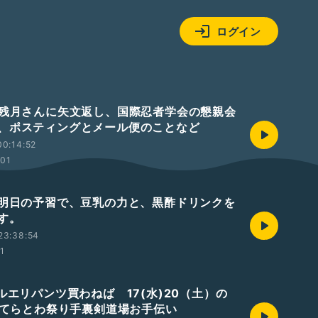
ログイン
 残月さんに矢文返し、国際忍者学会の懇親会
、ポスティングとメール便のことなど
0:14:52
:01
 明日の予習で、豆乳の力と、黒酢ドリンクを
す。
23:38:54
01
ルエリパンツ買わねば 17(水)20（土）の
日)てらとわ祭り手裏剣道場お手伝い