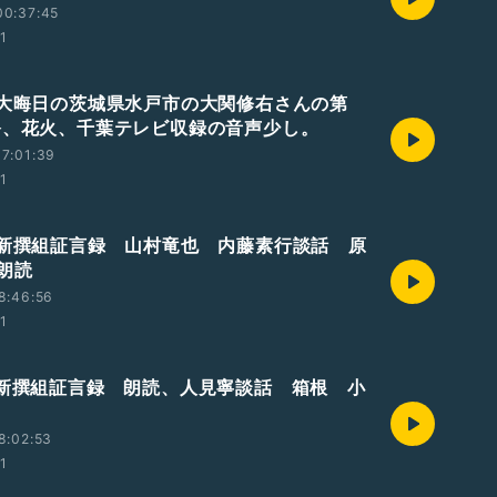
00:37:45
01
 大晦日の茨城県水戸市の大関修右さんの第
祭、花火、千葉テレビ収録の音声少し。
7:01:39
01
 新撰組証言録 山村竜也 内藤素行談話 原
朗読
8:46:56
01
 新撰組証言録 朗読、人見寧談話 箱根 小
8:02:53
01