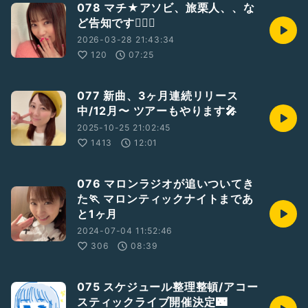
078 マチ★アソビ、旅栗人、、な
ど告知です🙋🏻‍♀️
↓詳細
https://twipla.jp/events/619765
2026-03-28 21:43:34
120
07:25
🌰栗林みな実YouTube
077 新曲、3ヶ月連続リリース
https://youtube.com/@MinamiKuribayashi0611?
中/12月〜 ツアーもやります🎤
si=USonPDL9kpGaEsgu
2025-10-25 21:02:45
🎧サブスク🌰
1413
12:01
https://lnk.to/kuribayashiminami
📱X
076 マロンラジオが追いついてき
https://twitter.com/minamiracle6_6
た🏃 マロンティックナイトまであ
と1ヶ月
📱Instagram
2024-07-04 11:52:46
https://www.instagram.com/373kuri
306
08:39
#ひとりしゃべり
075 スケジュール整理整頓/アコー
#栗林みな実
スティックライブ開催決定🌃