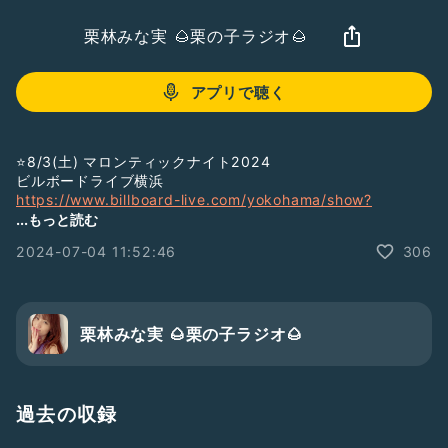
栗林みな実 🌰栗の子ラジオ🌰
アプリで聴く
⭐️8/3(土) マロンティックナイト2024
ビルボードライブ横浜
https://www.billboard-live.com/yokohama/show?
event_id=ev-14994
...もっと読む
2024-07-04 11:52:46
306
⭐️10/5(土) 富山県にいきます🙋🏻‍♀️
✨ MAIRO A-POP FES Vol.14✨
✨ 2nd Anniversary Special✨
栗林みな実 🌰栗の子ラジオ🌰
🏷
#MA_POP
🗓 10/5(Sat) OPEN 23:00
🗾 MAIRO(富山)
過去の収録
💵 当日:4,500円 前売り:4,000円
※入場時に別途1drink代(600円)