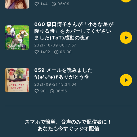
144
06:09
060 森口博子さんが「小さな星が
降りる時」をカバーしてください
ました(ToT)感動の夜🌌
2021-10-09 00:17:57
1492
06:00
059 メールを読みました
٩(๑❛ᴗ❛๑)۶ありがとう🌞
2021-09-21 13:34:04
90
06:55
スマホで簡単、音声のみで配信者に！
あなたも今すぐラジオ配信